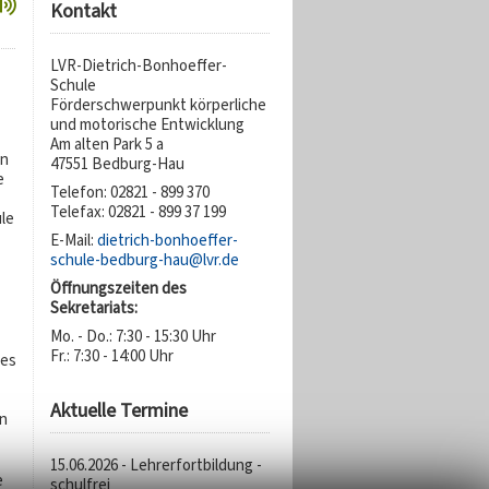
Kontakt
LVR-Dietrich-Bonhoeffer-
Schule
Förderschwerpunkt körperliche
und motorische Entwicklung
Am alten Park 5 a
rn
47551 Bedburg-Hau
e
Telefon: 02821 - 899 370
Telefax: 02821 - 899 37 199
le
E-Mail:
dietrich-bonhoeffer-
schule-bedburg-hau@lvr.de
Öffnungszeiten des
Sekretariats:
Mo. - Do.: 7:30 - 15:30 Uhr
Fr.: 7:30 - 14:00 Uhr
les
Aktuelle Termine
n
15.06.2026 - Lehrerfortbildung -
e
schulfrei