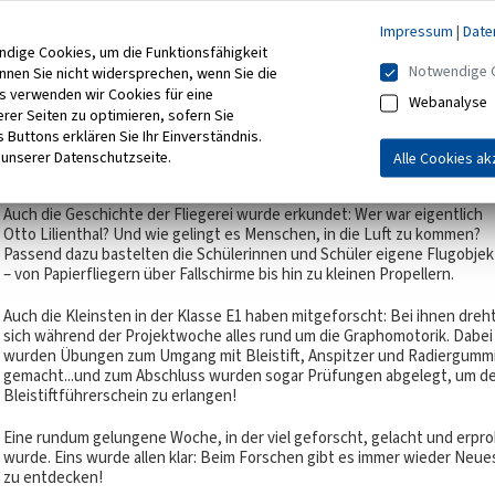
mit den verschiedensten Konsistenzen. In Fühlkisten wurde getastet
und geraten, was das Zeug hält, und es wurden ganz unterschiedliche
Impressum
|
Date
Gegenstände in Versuchen auf ihre Klebkraft untersucht. Zum krönen
ndige Cookies, um die Funktionsfähigkeit
Abschluss stellten die Kinder eigenen Glibberschleim her.
Notwendige 
önnen Sie nicht widersprechen, wenn Sie die
s verwenden wir Cookies für eine
Webanalyse
Im Klassenraum gegenüber verbreitete ein Duftöl Marke Eigenbau ein
rer Seiten zu optimieren, sofern Sie
angenehmes Lavendelaroma. Zudem wurden Brücken gebaut und auf
 Buttons erklären Sie Ihr Einverständnis.
ihre Tragkraft getestet und die Schülerinnen und Schüler lernten, wie
 unserer Datenschutzseite.
Alle Cookies ak
man Kleber selbst herstellen kann!
Auch die Geschichte der Fliegerei wurde erkundet: Wer war eigentlich
Otto Lilienthal? Und wie gelingt es Menschen, in die Luft zu kommen?
Passend dazu bastelten die Schülerinnen und Schüler eigene Flugobjek
– von Papierfliegern über Fallschirme bis hin zu kleinen Propellern.
Auch die Kleinsten in der Klasse E1 haben mitgeforscht: Bei ihnen dreh
sich während der Projektwoche alles rund um die Graphomotorik. Dabei
wurden Übungen zum Umgang mit Bleistift, Anspitzer und Radiergumm
gemacht...und zum Abschluss wurden sogar Prüfungen abgelegt, um d
Bleistiftführerschein zu erlangen!
Eine rundum gelungene Woche, in der viel geforscht, gelacht und erpro
wurde. Eins wurde allen klar: Beim Forschen gibt es immer wieder Neue
zu entdecken!