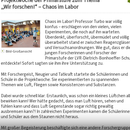
Projektwoche der Primarstufe zum Thema
„Wir forschen!“ – Chaos im Labor
Chaos im Labor! Professor Turbo war völlig
konfus – erschlagen von den vielen, vielen
Experimenten, die noch auf ihn warteten.
Überdenkt, überforscht, übermüdet und völlig
überarbeitet stand er zwischen Reagenzgläse
und Versuchsanordnungen. Wie gut, dass er di
Bild-Großansicht
jungen Forscherinnen und Forscher der
Primarstufe der LVR-Dietrich-Bonhoeffer-Schu
entdeckte! Sofort sagten sie ihm ihre Unterstützung zu.
Mit Forschergeist, Neugier und Tatkraft startete die Schülerinnen und
Schüle in die Projektwoche. Sie experimentierten zu spannenden
Themen wie Luft, Fliegen sowie Konsistenzen und Substanzen.
Dabei wurde schnell klar: Erstaunlich, was schon ein kleines Lüftchen al
bewirken kann! Wer hätte gedacht, dass man Luft hören, sehen und
fühlen kann und dass Luft Gegenstände sogar richtig gewaltig
ausbremsen kann?! In zahlreichen Experimenten kamen die Schülerinne
und Schüler aus dem Staunen nicht heraus.
Mit großer Begeisterung beschäftigte sich eine andere Forschergrupp