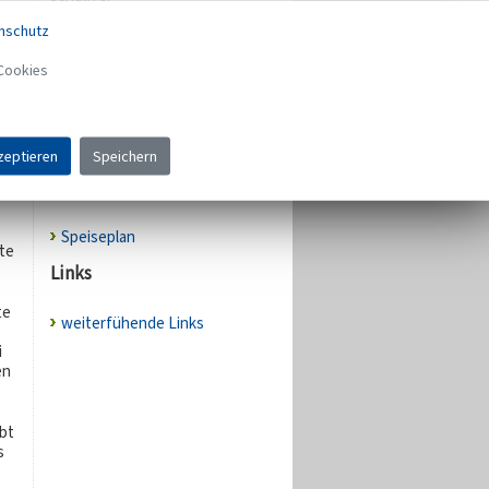
08.07.2026 -
nschutz
Klassenverteilungskonferenz,
den
Unterricht endet um 12.35 Uhr
Cookies
17.07.2026 - Zeugnisausgabe,
Unterricht endet um 11.00 Uhr
zur Terminübersicht
zeptieren
Speichern
Speiseplan
Speiseplan
te
Links
te
weiterfühende Links
i
en
bt
s