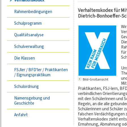
Verhaltenskodex
Verhaltenskodex für Mi
Rahmenbedingungen
Dietrich-Bonhoeffer-Sc
Schulprogramm
Wir
Ver
Qualitätsanalyse
Gew
Die
Schulverwaltung
Rah
für
Sch
Die Klassen
Uns
FSJler / BFD'ler / Praktikanten
The
/ Eignungspraktikum
und
Bild-Großansicht
Mit
Schulordnung
Praktikanten, FSJ-lern, BF
verbindlichen Orientierung
Namensgebung und
mit den Schülerinnen und S
Geschichte
Regeln, an die alle gebunden
Schülerinnen und Schüler zu
falschen Verdächtigungen z
Anfahrt
Verhaltenskodex zieht ents
Ermahnung, Abmahnung oder 