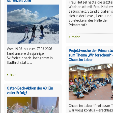
Skifreizeit 2026
Frau Hetzel hatte die letzte
Wochen oft mit Frau Köster
getuschelt. Ständig trafen s
sich in der Lese-, Lern- und
Spielecke in der Halle der
Primarstufe. ...
mehr
Vom 19.03. bis zum 27.03.2026
Projektwoche der Primarst
fand unsere diesjährige
zum Thema „Wir forschen!“ 
Skifreizeit nach Jochgrimm in
Chaos im Labor
Südtirol statt. ...
hier
Oster-Back-Aktion der A3: Ein
voller Erfolg!
Chaos im Labor! Professor 
war völlig konfus – erschlag