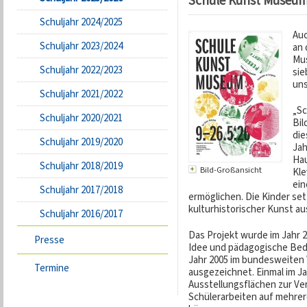
Schule Kunst Museum
Schuljahr 2024/2025
Auc
Schuljahr 2023/2024
an 
Mus
Schuljahr 2022/2023
sie
uns
Schuljahr 2021/2022
„Sc
Schuljahr 2020/2021
Bil
die
Schuljahr 2019/2020
Jah
Hau
Schuljahr 2018/2019
Bild-Großansicht
Kle
ein
Schuljahr 2017/2018
ermöglichen. Die Kinder set
kulturhistorischer Kunst au
Schuljahr 2016/2017
Das Projekt wurde im Jahr 
Presse
Idee und pädagogische Be
Jahr 2005 im bundesweiten
Termine
ausgezeichnet. Einmal im J
Ausstellungsflächen zur V
Schülerarbeiten auf mehre