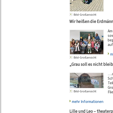
Bild-Großansicht
Wir heißen die Erdmänn
Am 
sow
beg
auf
m
Bild-Großansicht
„Grau soll es nicht blei
….d
Sch
Tei
Gro
Bild-Großansicht
Fli
mehr Informationen
Lille und Leo – theater