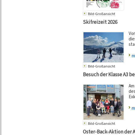
Bild-Großansicht
Skifreizeit 2026
Vom
die
stat
m
Bild-Großansicht
Besuch der Klasse A3 b
Am 
des
Exk
m
Bild-Großansicht
Oster-Back-Aktion der A3