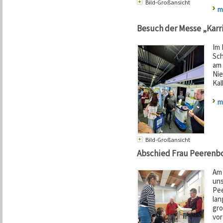
Bild-Großansicht
m
Besuch der Messe „Karr
Im 
Sch
am 
Nie
Kalk
m
Bild-Großansicht
Abschied Frau Peeren
Am 
uns
Pee
lan
gro
vor