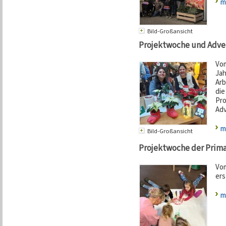
m
Bild-Großansicht
Projektwoche und Adven
Vom
Jah
Arb
die
Pro
Adv
m
Bild-Großansicht
Projektwoche der Prima
Vom
ers
m