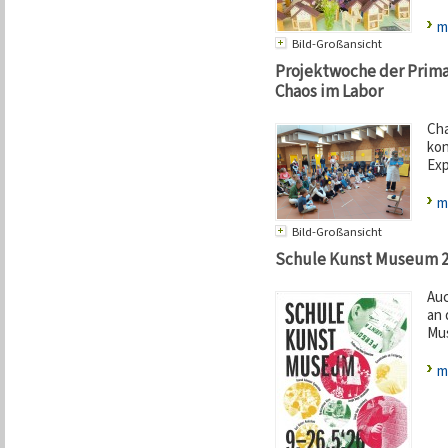
m
Bild-Großansicht
Projektwoche der Prima
Chaos im Labor
Cha
kon
Exp
m
Bild-Großansicht
Schule Kunst Museum 
Auc
an 
Mus
m