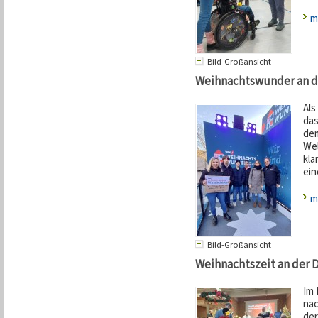
m
Bild-Großansicht
Weihnachtswunder an d
Als
das
dem
Wel
kla
ein
m
Bild-Großansicht
Weihnachtszeit an der 
Im 
na
der