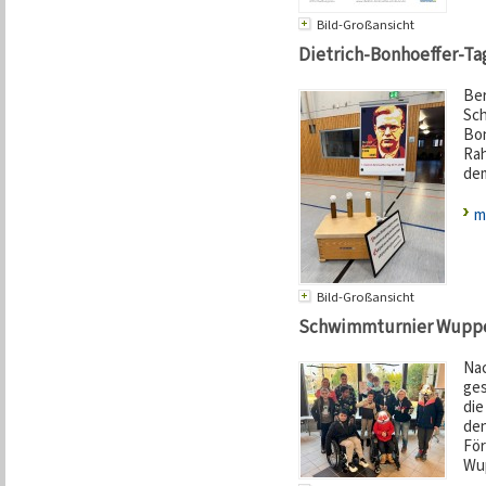
Bild-Großansicht
Dietrich-Bonhoeffer-Ta
Ber
Sch
Bon
Rah
dem
m
Bild-Großansicht
Schwimmturnier Wupperta
Nac
ges
die
de
För
Wup