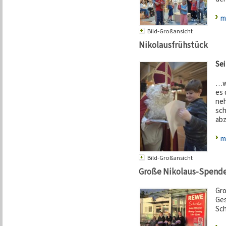
m
Bild-Großansicht
Nikolausfrühstück
Sei
…wi
es 
neh
sch
abz
m
Bild-Großansicht
Große Nikolaus-Spend
Gro
Ges
Sch