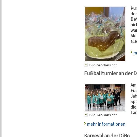
Kur
der
Bet
nic
war
Akt
all
m
Bild-Großansicht
Fußballturnier an der 
Am 
Fuß
Jah
Spo
die
Lan
Bild-Großansicht
mehr Informationen
Karneval an der DiBo