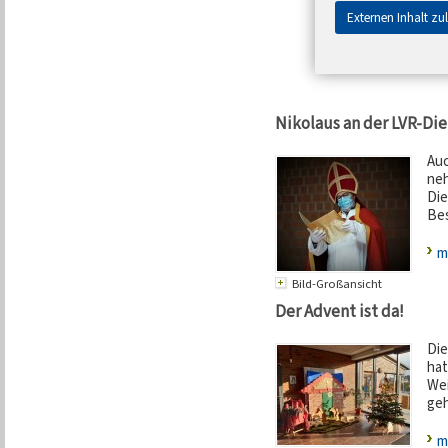
Externen Inhalt zu
Nikolaus an der LVR-Di
Auc
neh
Die
Bes
m
Bild-Großansicht
Der Advent ist da!
Die
hat
We
geh
m