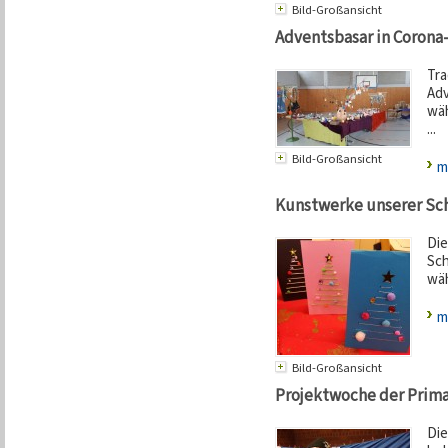
Bild-Großansicht
Adventsbasar in Corona
Tra
Adv
wäh
...
Bild-Großansicht
m
Kunstwerke unserer Sch
Die
Sch
wäh
m
Bild-Großansicht
Projektwoche der Prima
Die