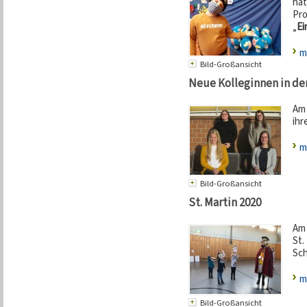
hat
Pro
„
Ei
m
Bild-Großansicht
Neue Kolleginnen in de
Am 
ihr
m
Bild-Großansicht
St. Martin 2020
Am 
St.
Sch
m
Bild-Großansicht