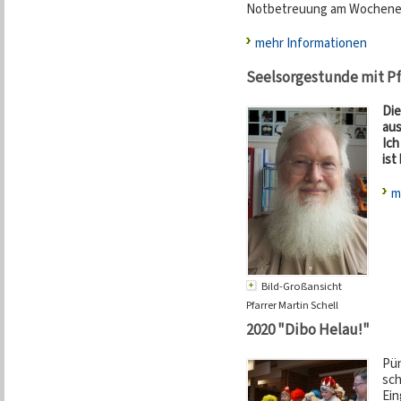
Notbetreuung am Wochenen
mehr Informationen
Seelsorgestunde mit Pf
Die
aus
Ich
ist
m
Bild-Großansicht
Pfarrer Martin Schell
2020 "Dibo Helau!"
Pün
sch
Ein