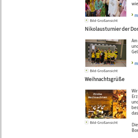
wie
m
Bild-Großansicht
Nikolausturnier der Do
Am 
und
Gel
m
Bild-Großansicht
Weihnachtsgrüße
Wir
Erz
und
bes
das
Bild-Großansicht
Die
Bo