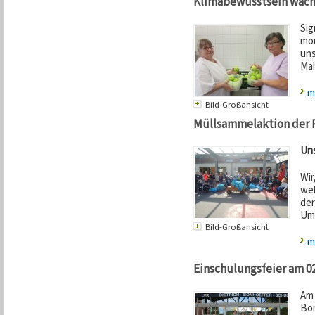
Klimabewusstsein wächs
Sig
mon
uns
Mah
m
Bild-Großansicht
Müllsammelaktion der 
Uns
Wir
wel
der
Umw
Bild-Großansicht
m
Einschulungsfeier am 02
Am 
Bon