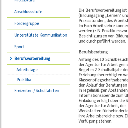
Mittelstufe
Die Berufsvorbereitung ist 
Abschlussstufe
(Bildungsgang „Lernen“ un
Praxisstunden, des Arbeit
Fördergruppe
Im Fach Arbeitslehre können
werden (z.B. Praktikumsvor
Unterstützte Kommunikation
Besichtigungen von Bildung
und durchgeführt werden.
Sport
Berufsberatung
Berufsvorbereitung
Anfang des 10. Schulbesuch
der Agentur für Arbeit gem
Arbeitstage
Regel im 2. Schulhalbjahr de
Erziehungsberechtigten we
Praktika
Klassenpflegschaftsabenden
den Ablauf der Beratungen 
In regelmäßigen Abständen 
Freizeiten / Schulfahrten
Informationsabende zum Üb
Einladung erfolgt über die 
der Agentur für Arbeit, des
Werkstätten für behinderte
ihre Arbeitsbereiche bzw. E
Verfügung stehen.