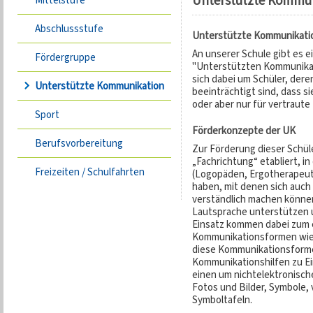
Unterstützte Kommu
Mittelstufe
Abschlussstufe
Unterstützte Kommunikati
An unserer Schule gibt es e
Fördergruppe
"Unterstützten Kommunikat
sich dabei um Schüler, dere
Unterstützte Kommunikation
beeinträchtigt sind, dass s
oder aber nur für vertraut
Sport
Förderkonzepte der UK
Berufsvorbereitung
Zur Förderung dieser Schüle
„Fachrichtung“ etabliert, i
Freizeiten / Schulfahrten
(Logopäden, Ergotherapeu
haben, mit denen sich auc
verständlich machen können
Lautsprache unterstützen 
Einsatz kommen dabei zum 
Kommunikationsformen wie 
diese Kommunikationsforme
Kommunikationshilfen zu Ei
einen um nichtelektronisch
Fotos und Bilder, Symbole
Symboltafeln.