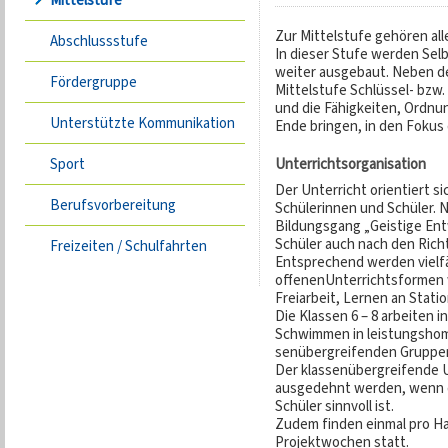
Mittelstufe
Zur Mittelstufe gehören all
Abschlussstufe
In dieser Stufe werden Sel
weiter ausgebaut. Neben de
Fördergruppe
Mittelstufe Schlüssel- bzw.
und die Fähigkeiten, Ordnu
Unterstützte Kommunikation
Ende bringen, in den Fokus 
Sport
Unterrichtsorganisation
Der Unterricht orientiert si
Berufsvorbereitung
Schülerinnen und Schüler.
Bildungsgang „Geistige Ent
Schüler auch nach den Richt
Freizeiten / Schulfahrten
Entsprechend werden vielfä
offenenUnterrichtsformen w
Freiarbeit, Lernen an Stat
Die Klassen 6 – 8 arbeiten 
Schwimmen in leistungshom
senübergreifenden Gruppe
Der klassenübergreifende U
ausgedehnt werden, wenn di
Schüler sinnvoll ist.
Zudem finden einmal pro Ha
Projektwochen statt.